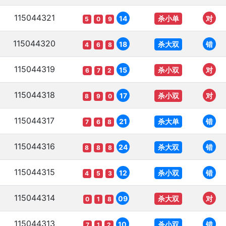
115044321
杀小单
14
对
5
0
9
115044320
杀大双
18
错
4
6
8
115044319
杀小双
15
对
6
7
2
115044318
杀小双
17
对
8
9
0
115044317
杀大单
21
错
7
6
8
115044316
杀大双
24
错
8
8
8
115044315
杀小双
12
错
4
5
3
115044314
杀大双
09
对
0
1
8
115044313
杀小双
10
错
7
1
2