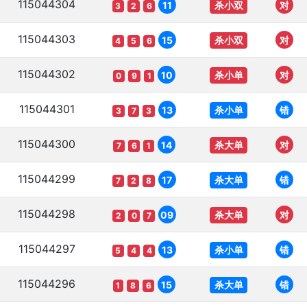
115044304
杀小双
11
对
3
2
6
115044303
杀小双
15
对
4
5
6
115044302
杀小单
10
对
0
9
1
115044301
杀小单
13
错
3
7
3
115044300
杀大单
14
对
7
6
1
115044299
杀大单
17
错
7
2
8
115044298
杀大单
09
对
2
0
7
115044297
杀小单
13
错
5
4
4
115044296
杀大单
15
错
1
8
6