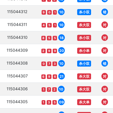
115044312
杀小双
10
错
9
0
1
115044311
杀大双
10
对
4
5
1
115044310
杀小双
18
对
8
5
5
115044309
杀小单
20
对
2
9
9
115044308
杀小双
10
错
0
7
3
115044307
杀大双
21
对
6
9
6
115044306
杀大双
10
对
1
7
2
115044305
杀大单
09
对
1
3
5