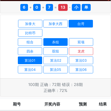
6
+
0
+
7
=
13
-
小
单
加拿大
加拿大西
台湾
比特币
组合
杀组
双项
四余
双组
龙虎
算法01
算法02
算法03
算法04
算法05
算法06
100
期 正确：
72
期 错误：
28
期
正确率：
72
%
期号
开奖内容
预测
结果