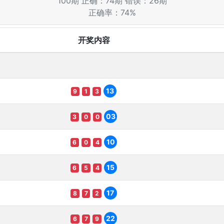
100
期 正确：
74
期 错误：
26
期
正确率：
74
%
开奖内容
13
9
1
3
03
3
0
0
10
6
0
4
15
6
5
4
17
8
7
2
22
6
7
9