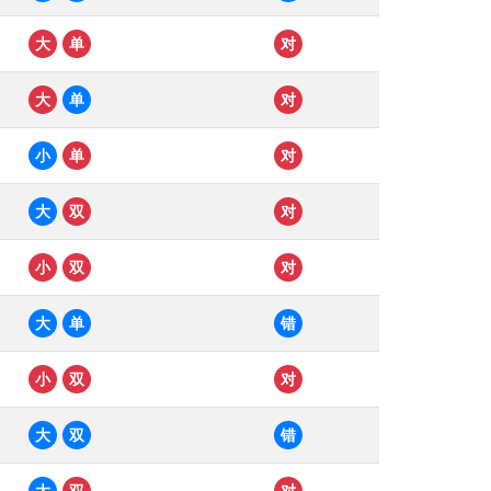
大
单
对
大
单
对
小
单
对
大
双
对
小
双
对
大
单
错
小
双
对
大
双
错
大
双
对