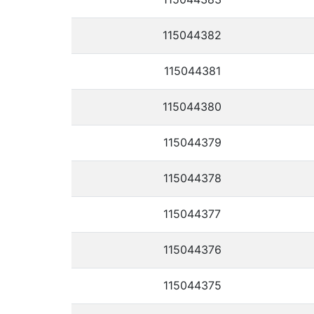
115044382
115044381
115044380
115044379
115044378
115044377
115044376
115044375