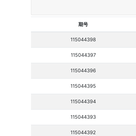
期号
115044398
115044397
115044396
115044395
115044394
115044393
115044392