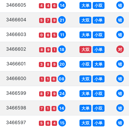
3466605
大单
小双
14
错
4
4
6
3466604
大双
小单
21
错
5
7
9
3466603
大单
小双
11
错
0
6
5
3466602
大双
小单
18
对
8
9
1
3466601
小双
大单
20
错
3
8
9
3466600
大双
小单
08
错
1
1
6
3466599
大单
小双
24
错
8
7
9
3466598
大单
小双
14
错
7
1
6
3466597
大双
小单
15
错
5
6
4