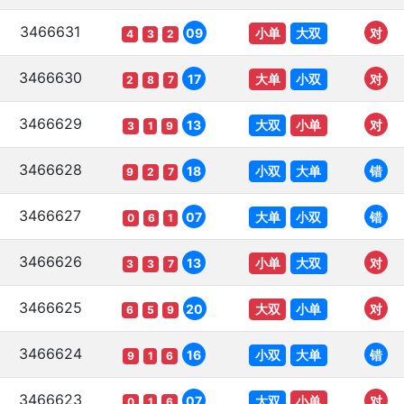
3466631
小单
大双
09
对
4
3
2
3466630
大单
小双
17
对
2
8
7
3466629
大双
小单
13
对
3
1
9
3466628
小双
大单
18
错
9
2
7
3466627
大单
小双
07
错
0
6
1
3466626
小单
大双
13
对
3
3
7
3466625
大双
小单
20
对
6
5
9
3466624
小双
大单
16
错
9
1
6
3466623
大双
小单
07
对
0
1
6