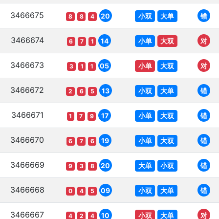
3466675
小双
大单
20
错
8
8
4
3466674
小单
大双
14
对
6
7
1
3466673
小单
大双
05
对
3
1
1
3466672
小双
大单
13
错
2
6
5
3466671
小单
大双
17
错
1
7
9
3466670
小单
大双
19
错
6
7
6
3466669
大单
小双
20
错
9
3
8
3466668
小双
大单
09
错
0
4
5
3466667
小双
大单
10
对
4
2
4