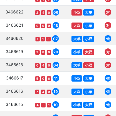
3466622
小双
大单
06
对
2
4
0
3466621
大双
小单
18
对
0
9
9
3466620
大单
小双
07
错
1
1
5
3466619
小单
大双
20
对
3
8
9
3466618
大单
小双
04
对
0
4
0
3466617
小双
大单
11
错
5
0
6
3466616
大双
小单
19
错
7
3
9
3466615
小单
大双
10
错
4
5
1