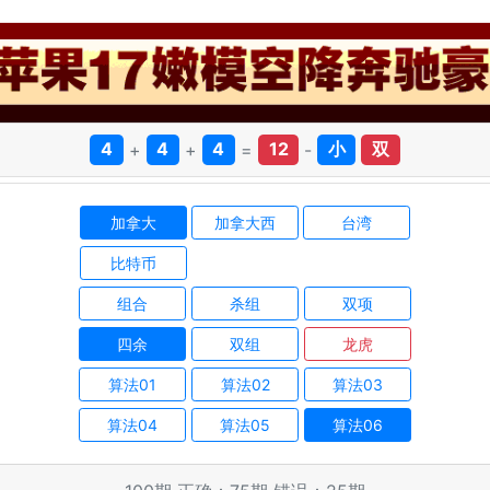
4
+
4
+
4
=
12
-
小
双
加拿大
加拿大西
台湾
比特币
组合
杀组
双项
四余
双组
龙虎
算法01
算法02
算法03
算法04
算法05
算法06