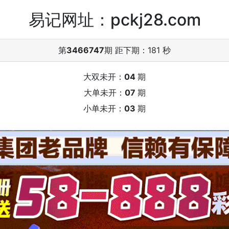
易记网址：pckj28.com
第
3466747
期 距下期：
179 秒
大双未开：
04
期
大单未开：
07
期
小单未开：
03
期