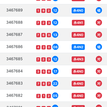
3467689
杀4N0
12
错
1
9
2
3467688
杀4N1
12
对
7
2
3
3467687
杀4N0
13
对
7
6
0
3467686
杀4N2
06
错
4
2
0
3467685
杀4N3
12
对
7
2
3
3467684
杀4N0
17
对
3
5
9
3467683
杀4N0
22
对
7
8
7
3467682
杀4N0
05
对
2
1
2