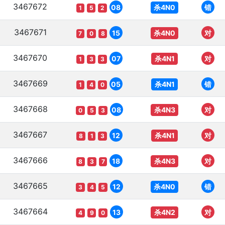
3467672
杀4N0
08
错
1
5
2
3467671
杀4N0
15
对
7
0
8
3467670
杀4N1
07
对
1
3
3
3467669
杀4N1
05
错
1
4
0
3467668
杀4N3
08
对
0
5
3
3467667
杀4N1
12
对
8
1
3
3467666
杀4N3
18
对
8
3
7
3467665
杀4N0
12
错
3
4
5
3467664
杀4N2
13
对
4
9
0