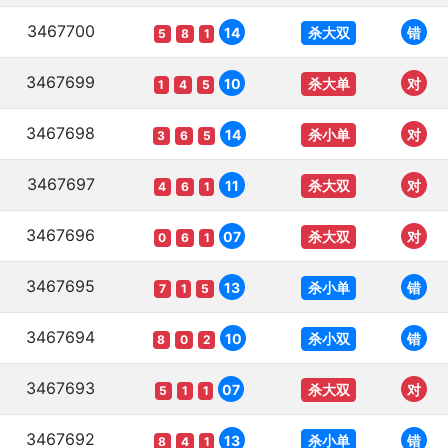
3467700
杀大双
14
错
5
8
1
3467699
杀大单
10
对
1
4
5
3467698
杀小单
14
对
3
6
5
3467697
杀大双
11
对
4
6
1
3467696
杀大双
07
对
0
6
1
3467695
杀小单
13
错
7
1
5
3467694
杀小双
10
错
8
0
2
3467693
杀大双
07
对
5
1
1
3467692
杀小单
13
错
8
4
1