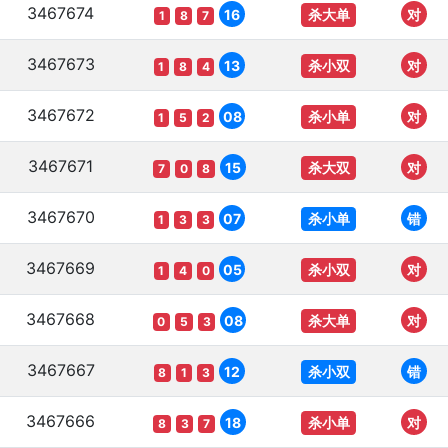
3467674
杀大单
16
对
1
8
7
3467673
杀小双
13
对
1
8
4
3467672
杀小单
08
对
1
5
2
3467671
杀大双
15
对
7
0
8
3467670
杀小单
07
错
1
3
3
3467669
杀小双
05
对
1
4
0
3467668
杀大单
08
对
0
5
3
3467667
杀小双
12
错
8
1
3
3467666
杀小单
18
对
8
3
7