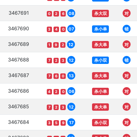
3467691
杀大双
08
对
0
2
6
3467690
杀小单
07
错
3
4
0
3467689
杀大单
12
对
1
9
2
3467688
杀小双
12
错
7
2
3
3467687
杀大单
13
对
7
6
0
3467686
杀小单
06
对
4
2
0
3467685
杀大单
12
对
7
2
3
3467684
杀小双
17
对
3
5
9