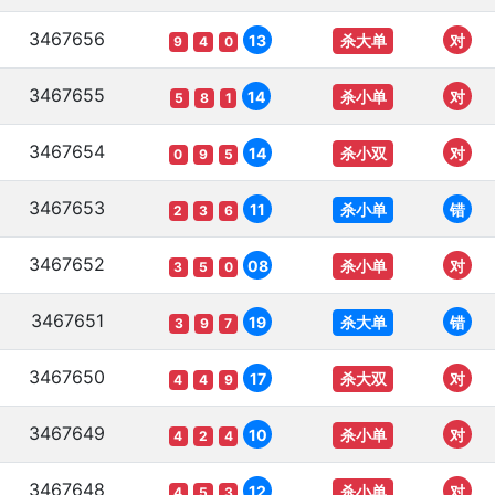
3467656
杀大单
13
对
9
4
0
3467655
杀小单
14
对
5
8
1
3467654
杀小双
14
对
0
9
5
3467653
杀小单
11
错
2
3
6
3467652
杀小单
08
对
3
5
0
3467651
杀大单
19
错
3
9
7
3467650
杀大双
17
对
4
4
9
3467649
杀小单
10
对
4
2
4
3467648
杀小单
12
对
4
5
3