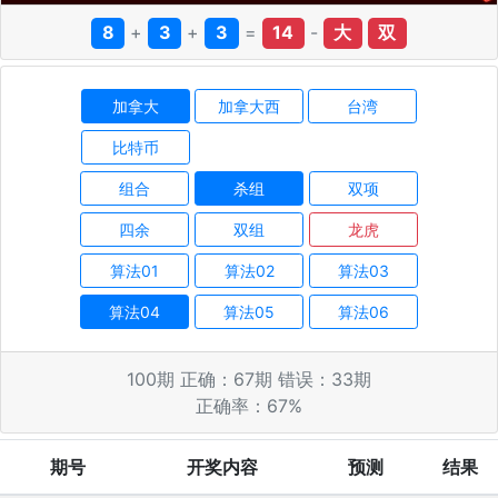
8
+
3
+
3
=
14
-
大
双
加拿大
加拿大西
台湾
比特币
组合
杀组
双项
四余
双组
龙虎
算法01
算法02
算法03
算法04
算法05
算法06
100
期 正确：
67
期 错误：
33
期
正确率：
67
%
期号
开奖内容
预测
结果