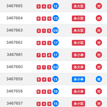
3467665
杀大双
12
对
3
4
5
3467664
杀小双
13
对
4
9
0
3467663
杀大双
09
对
3
1
5
3467662
杀小双
17
对
6
9
2
3467661
杀小单
17
对
7
4
6
3467660
杀大单
03
对
0
1
2
3467659
杀小单
13
错
8
4
1
3467658
杀小单
19
对
6
8
5
3467657
杀小双
15
对
2
4
9