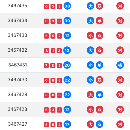
3467435
08
大
双
对
0
5
3
3467434
09
大
单
对
6
3
0
3467433
12
小
双
对
5
5
2
3467432
12
大
双
对
8
1
3
3467431
20
小
单
错
7
8
5
3467430
22
小
双
对
6
8
8
3467429
22
大
单
对
8
8
6
3467428
12
小
双
对
6
3
3
3467427
17
大
双
对
8
5
4