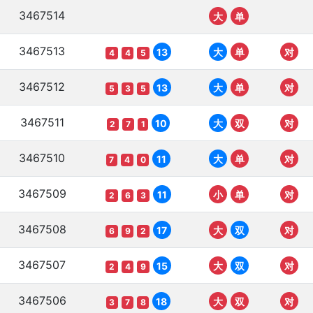
3467514
大
单
3467513
13
大
单
对
4
4
5
3467512
13
大
单
对
5
3
5
3467511
10
大
双
对
2
7
1
3467510
11
大
单
对
7
4
0
3467509
11
小
单
对
2
6
3
3467508
17
大
双
对
6
9
2
3467507
15
大
双
对
2
4
9
3467506
18
大
双
对
3
7
8