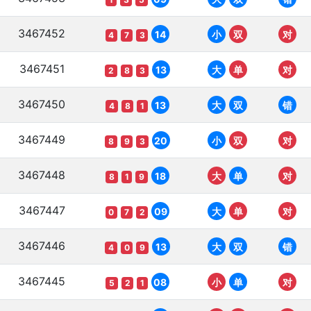
3467452
14
小
双
对
4
7
3
3467451
13
大
单
对
2
8
3
3467450
13
大
双
错
4
8
1
3467449
20
小
双
对
8
9
3
3467448
18
大
单
对
8
1
9
3467447
09
大
单
对
0
7
2
3467446
13
大
双
错
4
0
9
3467445
08
小
单
对
5
2
1